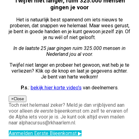
Twijfel niet langer, ruim 325.000 mensen
gingen je voor
Het is natuurlijk best spannend om iets nieuws te
proberen, dat snappen we helemaal. Maar wees gerust,
je bent in goede handen en je kunt gewoon jezelf zijn. Of
je nu wél of niet gelooft.
In de laatste 25 jaar gingen ruim 325.000 mensen in
Nederland jou al voor.
Twijfel niet langer en probeer het gewoon, wat heb je te
verliezen? Klik op de knop en laat je gegevens achter.
Je bent van harte welkom!
P.s.
:
bekijk hier korte video's
van deelnemers.
×
Close
Toch niet helemaal zeker? Meld je dan vrijblijvend aan
voor alleen
de eerste
bijeenkomst om zelf te ervaren of
de Alpha iets voor je is. Je kunt ook altijd even mailen
naar alphacursus@rkhaarlem.nl.
Aanmelden Eerste Bijeenkomst ▶