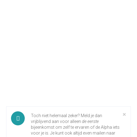
Clo
×
Toch niet helemaal zeker? Meld je dan
vrijblijvend aan voor alleen
de eerste
bijeenkomst om zelf te ervaren of de Alpha iets
voor je is. Je kunt ook altijd even mailen naar